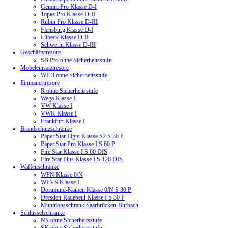
Gemini Pro Klasse D-I
Topas Pro Klasse D-II
Rubin Pro Klasse D-III
Flensburg Klasse D-I
Lübeck Klasse D-II
Schwerin Klasse D-III
Geschäftstresore
SB Pro ohne Sicherheitsstufe
Möbeleinsatztresore
WF 3 ohne Sicherheitsstufe
Einmauertresore
R ohne Sicherheitsstufe
Wega Klasse I
VW Klasse I
VWK Klasse I
Frankfurt Klasse I
Brandschutzschränke
Paper Star Light Klasse S2 S 30 P
Paper Star Pro Klasse I S 60 P
Fire Star Klasse I S 60 DIS
Fire Star Plus Klasse I S 120 DIS
Waffenschränke
WFN Klasse 0/N
WFVS Klasse I
Dortmund-Kamen Klasse 0/N S 30 P
Dresden-Radebeul Klasse I S 30 P
Munitionsschrank Saarbrücken-Burbach
Schlüsselschränke
NS ohne Sicherheitsstufe