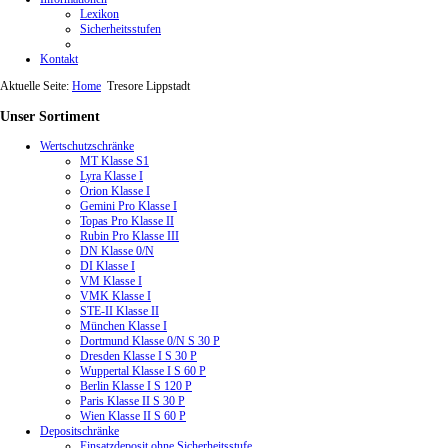
Lexikon
Sicherheitsstufen
Kontakt
Aktuelle Seite:
Home
Tresore Lippstadt
Unser
Sortiment
Wertschutzschränke
MT Klasse S1
Lyra Klasse I
Orion Klasse I
Gemini Pro Klasse I
Topas Pro Klasse II
Rubin Pro Klasse III
DN Klasse 0/N
DI Klasse I
VM Klasse I
VMK Klasse I
STE-II Klasse II
München Klasse I
Dortmund Klasse 0/N S 30 P
Dresden Klasse I S 30 P
Wuppertal Klasse I S 60 P
Berlin Klasse I S 120 P
Paris Klasse II S 30 P
Wien Klasse II S 60 P
Depositschränke
Einsatzdeposit ohne Sicherheitsstufe