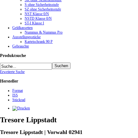
SK ohne Sicherheitsstufe
S ohne Sicherheitsstufe
SZ ohne Sicherheitsstufe
NST Klasse 0/N
NSTD Klasse 0/N
ST-I Klasse I
Geldkassetten
Nummus & Nummus Pro
Ausstellungsstücke
Karteischrank 90 P
Gebrauchte
Produktsuche
Erweiterte Suche
Hersteller
Format
ISS
Stückrad
Tresore Lippstadt
Tresore Lippstadt | Vorwahl 02941