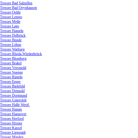
Tresore Bad Salzuflen
Tresore Bad Oeynhausen
Tresore Oelde
Tresore Lemgo
Tresore Melle
Tresore Lage
Tresore Hameln
Tresore Delbrück
Tresore Bünde
Tresore Löhne
Tresore Warburg
Tresore Rheda-Wiedenbrück
Tresore Blomberg
Tresore Brakel
Tresore Versmold
Tresore Spenge
Tresore Rinteln
Tresore Enger
Tresore Bielefeld
Tresore Detmold
Tresore Dortmund
Tresore Gütersloh
Tresore Halle Westf.
Tresore Hamm
Tresore Hannover
Tresore Herford
Tresore Höxter
Tresore Kassel
Tresore Lippstadt
Tresore Minden