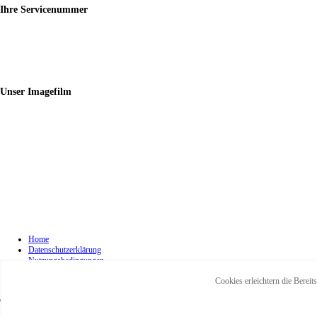
Ihre
Servicenummer
Unser
Imagefilm
Home
Datenschutzerklärung
Nutzungsbedingungen
Impressum
Cookies erleichtern die Bereit
Kontakt
© 2018 Tschöke Tresore GmbH