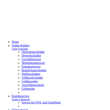
Home
Online Katalog
Unser Sortiment
Wertschutzschränke
Depositschränke
Geschäftstresore
Möbeleinsatztresore
Einmauertresore
Brandschutzschränke
Waffenschränke
Schlüsselschränke
Geldkassetten
Ausstellungsstücke
Gebrauchte
Kundenservice
Unsere Leistungen
Service für OWL und Umgebung
Informationen