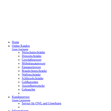
Home
Online Katalog
Unser Sortiment
Wertschutzschränke
Depositschränke
Geschäftstresore
Möbeleinsatztresore
Einmauertresore
Brandschutzschränke
Waffenschränke
Schlüsselschränke
Geldkassetten
Ausstellungsstücke
Gebrauchte
Kundenservice
Unsere Leistungen
Service für OWL und Umgebung
Informationen