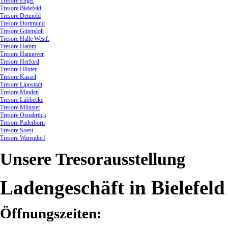
Tresore Enger
Tresore Bielefeld
Tresore Detmold
Tresore Dortmund
Tresore Gütersloh
Tresore Halle Westf.
Tresore Hamm
Tresore Hannover
Tresore Herford
Tresore Höxter
Tresore Kassel
Tresore Lippstadt
Tresore Minden
Tresore Lübbecke
Tresore Münster
Tresore Osnabrück
Tresore Paderborn
Tresore Soest
Tresore Warendorf
Unsere
Tresorausstellung
Ladengeschäft in Bielefeld
Öffnungszeiten: