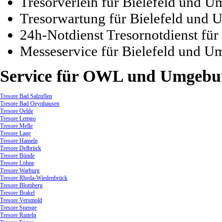
Tresorverleih für Bielefeld und 
Tresorwartung für Bielefeld und
24h-Notdienst Tresornotdienst fü
Messeservice für Bielefeld und 
Service
für OWL und Umgebu
Tresore Bad Salzuflen
Tresore Bad Oeynhausen
Tresore Oelde
Tresore Lemgo
Tresore Melle
Tresore Lage
Tresore Hameln
Tresore Delbrück
Tresore Bünde
Tresore Löhne
Tresore Warburg
Tresore Rheda-Wiedenbrück
Tresore Blomberg
Tresore Brakel
Tresore Versmold
Tresore Spenge
Tresore Rinteln