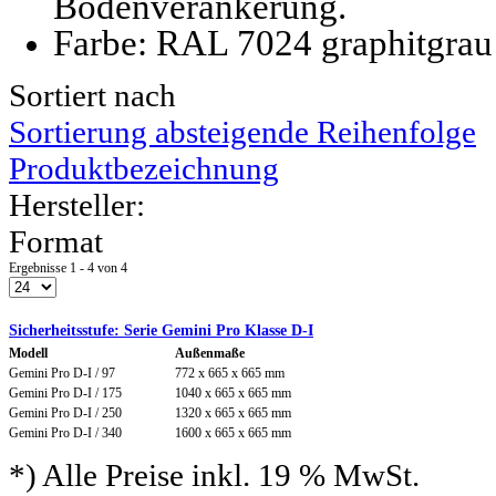
Bodenverankerung.
Farbe: RAL 7024 graphitgrau
Sortiert nach
Sortierung absteigende Reihenfolge
Produktbezeichnung
Hersteller:
Format
Ergebnisse 1 - 4 von 4
Sicherheitsstufe: Serie Gemini Pro Klasse D-I
Modell
Außenmaße
Gemini Pro D-I / 97
772 x 665 x 665 mm
Gemini Pro D-I / 175
1040 x 665 x 665 mm
Gemini Pro D-I / 250
1320 x 665 x 665 mm
Gemini Pro D-I / 340
1600 x 665 x 665 mm
*) Alle Preise inkl. 19 % MwSt.