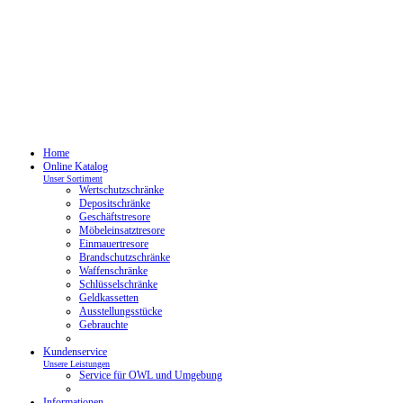
Home
Online Katalog
Unser Sortiment
Wertschutzschränke
Depositschränke
Geschäftstresore
Möbeleinsatztresore
Einmauertresore
Brandschutzschränke
Waffenschränke
Schlüsselschränke
Geldkassetten
Ausstellungsstücke
Gebrauchte
Kundenservice
Unsere Leistungen
Service für OWL und Umgebung
Informationen