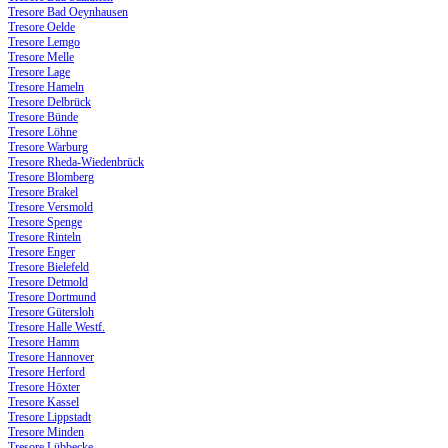
Tresore Bad Oeynhausen
Tresore Oelde
Tresore Lemgo
Tresore Melle
Tresore Lage
Tresore Hameln
Tresore Delbrück
Tresore Bünde
Tresore Löhne
Tresore Warburg
Tresore Rheda-Wiedenbrück
Tresore Blomberg
Tresore Brakel
Tresore Versmold
Tresore Spenge
Tresore Rinteln
Tresore Enger
Tresore Bielefeld
Tresore Detmold
Tresore Dortmund
Tresore Gütersloh
Tresore Halle Westf.
Tresore Hamm
Tresore Hannover
Tresore Herford
Tresore Höxter
Tresore Kassel
Tresore Lippstadt
Tresore Minden
Tresore Lübbecke