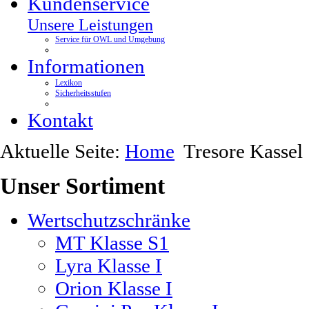
Kundenservice
Unsere Leistungen
Service für OWL und Umgebung
Informationen
Lexikon
Sicherheitsstufen
Kontakt
Aktuelle Seite:
Home
Tresore Kassel
Unser
Sortiment
Wertschutzschränke
MT Klasse S1
Lyra Klasse I
Orion Klasse I