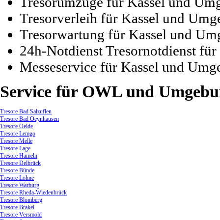
Tresorumzüge für Kassel und Um
Tresorverleih für Kassel und Um
Tresorwartung für Kassel und U
24h-Notdienst Tresornotdienst f
Messeservice für Kassel und Um
Service
für OWL und Umgebu
Tresore Bad Salzuflen
Tresore Bad Oeynhausen
Tresore Oelde
Tresore Lemgo
Tresore Melle
Tresore Lage
Tresore Hameln
Tresore Delbrück
Tresore Bünde
Tresore Löhne
Tresore Warburg
Tresore Rheda-Wiedenbrück
Tresore Blomberg
Tresore Brakel
Tresore Versmold