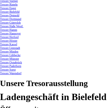
Tresore Spenge
Tresore Rinteln
Tresore Enger
Tresore Bielefeld
Tresore Detmold
Tresore Dortmund
Tresore Gütersloh
Tresore Halle Westf.
Tresore Hamm
Tresore Hannover
Tresore Herford
Tresore Höxter
Tresore Kassel
Tresore Lippstadt
Tresore Minden
Tresore Lübbecke
Tresore Münster
Tresore Osnabrück
Tresore Paderborn
Tresore Soest
Tresore Warendorf
Unsere
Tresorausstellung
Ladengeschäft in Bielefeld