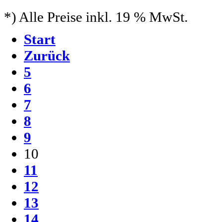
*) Alle Preise inkl. 19 % MwSt.
Start
Zurück
5
6
7
8
9
10
11
12
13
14